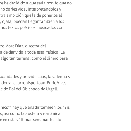
me he decidido a que sería bonito que no
ino darles vida, interpretándolos y
tra ambición que la de ponerlos al
 Y, ojalá, puedan llegar también a los
 unos textos poéticos musicados con
ro Marc Díaz, director del
ía de dar vida a toda esta música. La
 algo tan terrenal como el dinero para
sualidades y providencias, la valentía y
ndorra, el arzobispo Joan-Enric Vives,
le de Boí del Obispado de Urgell,
ànics”” hay que añadir también los “Sis
, así como la austera y románica
ue en estas últimas semanas he ido