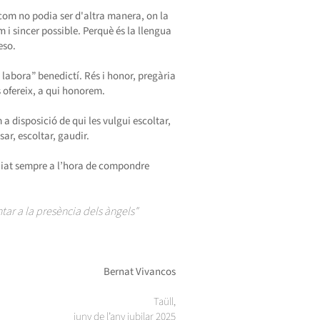
à, com no podia ser d'altra manera, on la
im i sincer possible. Perquè és la llengua
eso.
labora” benedictí. Rés i honor, pregària
ns ofereix, a qui honorem.
 disposició de qui les vulgui escoltar,
sar, escoltar, gaudir.
guiat sempre a l’hora de compondre
tar a la presència dels àngels"
Bernat Vivancos
Taüll,
juny de l’any jubilar 2025​