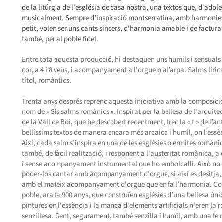
de la litúrgia de l'església de casa nostra, una textos que, d'ad
musicalment. Sempre d’inspiració montserratina, amb harmonies
petit, volen ser uns cants sincers, d'harmonia amable i de factura s
també, per al poble fidel.
Entre tota aquesta producció, hi destaquen uns humils i sensuals 
cor, a 4 i 8 veus, i acompanyament a l'orgue o al’arpa. Salms lír
títol, romàntics.
Trenta anys després reprenc aquesta iniciativa amb la composició 
nom de « Sis salms romànics ». Inspirat per la bellesa de l'arquit
de la Vall de Boí, que he descobert recentment, trec la « t » de l’ant
bellíssims textos de manera encara més arcaica i humil, on l’essèn
Així, cada salm s’inspira en una de les esglésies o ermites romàniq
també, de fàcil realització, i responent a l'austeritat romànica,
i sense acompanyament instrumental que ho embolcalli. Això no ob
poder-los cantar amb acompanyament d'orgue, si així es desitja, i 
amb el mateix acompanyament d'orgue que en fa l’harmonia. Com
poble, ara fa 900 anys, que construïen esglésies d’una bellesa ú
pintures on l'essència i la manca d'elements artificials n'eren la rao
senzillesa. Gent, segurament, també senzilla i humil, amb una fe ru