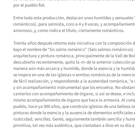
por el pueblo fiel.
Entre toda esta producción, destacan unos humildes y sensuales 
románticos), para salmista, coro a 4 y 8 voces, y acompañamiento
amorosos, y, como indica el título, ciertamente románticos.
Treinta años después retomo esta iniciativa con la composición 
bajo el nombre de “Sis salms romànics” (Seis salmos románicos). I
arquitectura y pintura románica, principalmente de la Vall de Boí
descubierto recientemente, quito la «t» de la anterior colección p
manera aún más arcaica y humilde, donde la esencia y la humilda
se inspira en una de las iglesias o ermitas románicas de la menc
de fácil realización, y respondiendo a la austeridad románica, “a 
y sin acompañamiento instrumental que los envuelva. No obstante
cantarlos con acompañamiento de órgano, si así se desea, e inclu
mismo acompañamiento de órgano que hace la armonía. Al compo
pueblo, hace ya 900 años, que construía iglesias de una belleza ú
pinturas donde la esencia y la ausencia de elementos artificiales 
rusticidad, sencillez. Gente, seguramente también sencilla y humi
primitiva, tal vez más auténtica, que clamaban a Dios en su día a