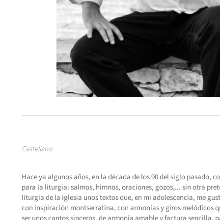
Castellano
Hace ya algunos años, en la década de los 90 del siglo pasado, 
para la liturgia: salmos, himnos, oraciones, gozos,... sin otra pre
liturgia de la iglesia unos textos que, en mi adolescencia, me g
con inspiración montserratina, con armonías y giros melódicos
ser unos cantos sinceros, de armonía amable y factura sencilla,