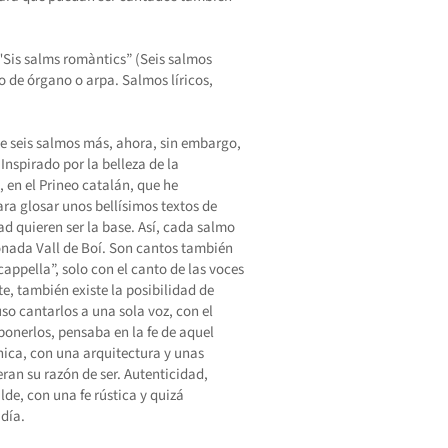
"Sis salms romàntics” (Seis salmos
 de órgano o arpa. Salmos líricos,
de seis salmos más, ahora, sin embargo,
nspirado por la belleza de la
, en el Prineo catalán, que he
ara glosar unos bellísimos textos de
d quieren ser la base. Así, cada salmo
ionada Vall de Boí. Son cantos también
cappella”, solo con el canto de las voces
, también existe la posibilidad de
so cantarlos a una sola voz, con el
nerlos, pensaba en la fe de aquel
nica, con una arquitectura y unas
eran su razón de ser. Autenticidad,
lde, con una fe rústica y quizá
 día.