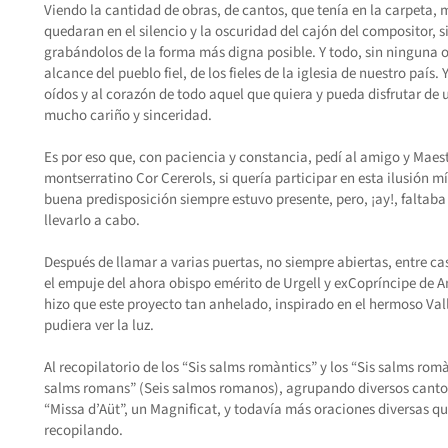
Viendo la cantidad de obras, de cantos, que tenía en la carpeta, 
quedaran en el silencio y la oscuridad del cajón del compositor, s
grabándolos de la forma más digna posible. Y todo, sin ninguna o
alcance del pueblo fiel, de los fieles de la iglesia de nuestro país.
oídos y al corazón de todo aquel que quiera y pueda disfrutar de
mucho cariño y sinceridad.
Es por eso que, con paciencia y constancia, pedí al amigo y Maest
montserratino Cor Cererols, si quería participar en esta ilusión m
buena predisposición siempre estuvo presente, pero, ¡ay!, faltaba
llevarlo a cabo.
Después de llamar a varias puertas, no siempre abiertas, entre ca
el empuje del ahora obispo emérito de Urgell y exCopríncipe de A
hizo que este proyecto tan anhelado, inspirado en el hermoso Val
pudiera ver la luz.
Al recopilatorio de los “Sis salms romàntics” y los “Sis salms rom
salms romans” (Seis salmos romanos), agrupando diversos cantos
“Missa d’Aüt”, un Magnificat, y todavía más oraciones diversas q
recopilando.