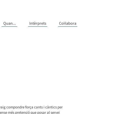
Quan...
Intèrprets
Col·labora
vaig compondre força cants i càntics per
 sense més pretensió que posar al servei