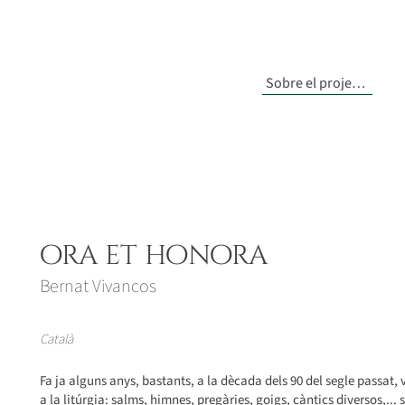
Sobre el projecte
ora et honora
Bernat Vivancos
Català
Fa ja alguns anys, bastants, a la dècada dels 90 del segle passat, 
a la litúrgia: salms, himnes, pregàries, goigs, càntics diversos,...