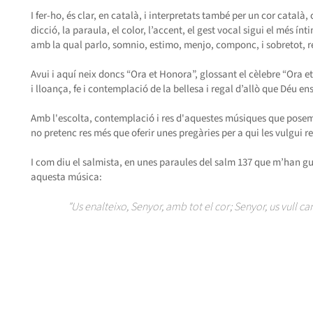
I fer-ho, és clar, en català, i interpretats també per un cor catal
dicció, la paraula, el color, l’accent, el gest vocal sigui el més ínt
amb la qual parlo, somnio, estimo, menjo, componc, i sobretot, r
Avui i aquí neix doncs “Ora et Honora”, glossant el cèlebre “Ora et 
i lloança, fe i contemplació de la bellesa i regal d’allò que Déu e
Amb l'escolta, contemplació i res d'aquestes músiques que posem a
no pretenc res més que oferir unes pregàries per a qui les vulgui re
I com diu el salmista, en unes paraules del salm 137 que m’han 
aquesta música:
"Us enalteixo, Senyor, amb tot el cor; Senyor, us vull can