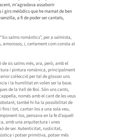
olescent, m'agradava assaborir
 i girs melòdics que he mamat de ben
enzilla, a fi de poder ser cantats,
“Sis salms romàntics”, per a salmista,
ics, amorosos, i, certament com consta al
de sis salms més, ara, però, amb el
ectura i pintura romànica, principalment
erior col·lecció per tal de glossar uns
cia i la humilitat en volen ser la base.
ues de la Vall de Boí. Són uns cants,
 a cappella, només amb el cant de les veus
stant, també hi ha la possibilitat de
fins i tot, cantar-los a una sola veu,
ponent-los, pensava en la fe d’aquell
nica, amb una arquitectura i unes
́ de ser. Autenticitat, rusticitat,
́stica i potser primitiva, potser més