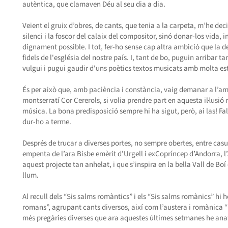
autèntica, que clamaven Déu al seu dia a dia.
Veient el gruix d’obres, de cants, que tenia a la carpeta, m’he deci
silenci i la foscor del calaix del compositor, sinó donar-los vida, i
dignament possible. I tot, fer-ho sense cap altra ambició que la de
fidels de l'església del nostre país. I, tant de bo, puguin arribar ta
vulgui i pugui gaudir d'uns poètics textos musicats amb molta est
És per això que, amb paciència i constància, vaig demanar a l’am
montserratí Cor Cererols, si volia prendre part en aquesta il·lusi
música. La bona predisposició sempre hi ha sigut, però, ai las! Fa
dur-ho a terme.
Després de trucar a diverses portes, no sempre obertes, entre casual
empenta de l’ara Bisbe emèrit d’Urgell i exCopríncep d’Andorra, l
aquest projecte tan anhelat, i que s’inspira en la bella Vall de Boí
llum.
Al recull dels “Sis salms romàntics” i els “Sis salms romànics” hi 
romans”, agrupant cants diversos, així com l’austera i romànica “
més pregàries diverses que ara aquestes últimes setmanes he anat