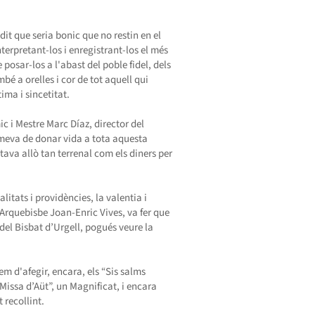
dit que seria bonic que no restin en el
nterpretant-los i enregistrant-los el més
 posar-los a l'abast del poble fidel, dels
mbé a orelles i cor de tot aquell qui
ima i sincetitat.
ic i Mestre Marc Díaz, director del
ó meva de donar vida a tota aquesta
ltava allò tan terrenal com els diners per
itats i providències, la valentia i
’Arquebisbe Joan-Enric Vives, va fer que
 del Bisbat d’Urgell, pogués veure la
hem d'afegir, encara, els “Sis salms
Missa d’Aüt”, un Magnificat, i encara
 recollint.