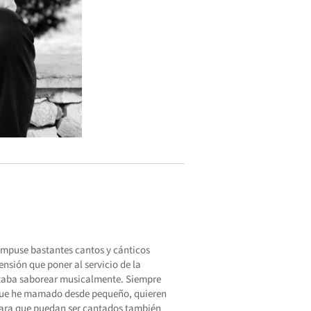
compuse bastantes cantos y cánticos
tensión que poner al servicio de la
ustaba saborear musicalmente. Siempre
 que he mamado desde pequeño, quieren
 para que puedan ser cantados también