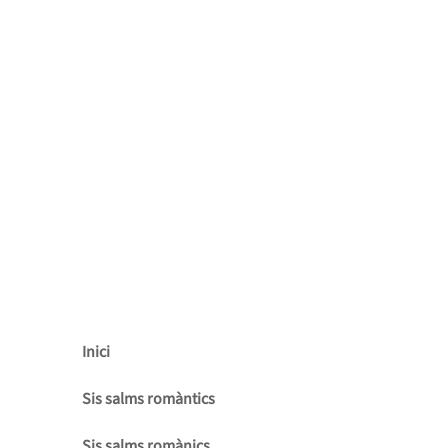
Inici
Sis salms romàntics
Sis salms romànics